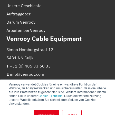
Unsere Geschichte
Auftraggeber
Darum Venrooy
Arbeiten bei Venrooy
Venrooy Cable Equipment
Simon Homburgstraat 12
5431 NN Cuijk
T
+31 (0) 485 33 60 33
E
info@venrooy.com
Venrooy verwendet Cookies für eine einwandfreie Funktion der
Website, zu Analysezwecken und um sicherzustellen, dass die Inhalte
auf Ihre Präferenzen zugeschnitten sind. Weitere Informationen hierzu
finden Sie in unserer
Cookie-Richtlinie
. Durch die weitere Nutzung
unserer Website erklären Sie sich mit dem Setzen von Cookies
einverstanden.
© 2026
Venrooy
Cookie-Richtlinie
Datenschutz-
Bestimmungen
Akzeptieren
Decline