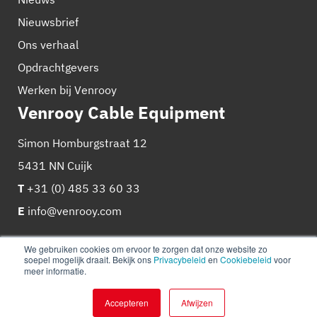
Nieuwsbrief
Ons verhaal
Opdrachtgevers
Werken bij Venrooy
Venrooy Cable Equipment
Simon Homburgstraat 12
5431 NN Cuijk
T
+31 (0) 485 33 60 33
E
info@venrooy.com
We gebruiken cookies om ervoor te zorgen dat onze website zo
soepel mogelijk draait. Bekijk ons
Privacybeleid
en
Cookiebeleid
voor
meer informatie.
© 2026
Venrooy
Cookie beleid
Privacy policy
Accepteren
Afwijzen
Website
&
marketing