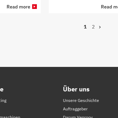
Read more
Read m
›
1
2
e
Über uns
ting
Unsere Geschichte
Auftraggeber
lmaschinen
Darum Venrooy