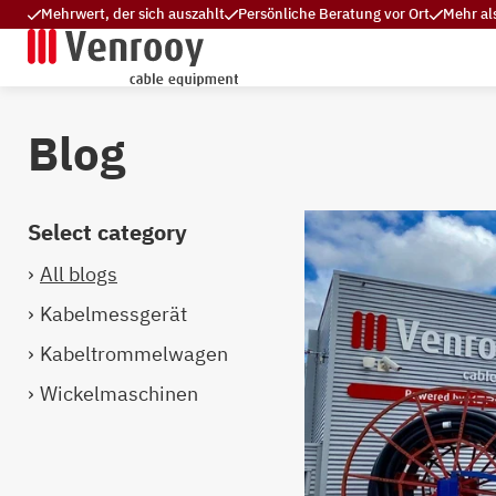
Mehrwert, der sich auszahlt
Persönliche Beratung vor Ort
Mehr al
Blog
Select category
All blogs
Kabelmessgerät
Kabeltrommelwagen
Wickelmaschinen