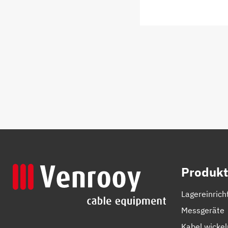
Produkt
Lagereinrich
Messgeräte
Kabel wicke