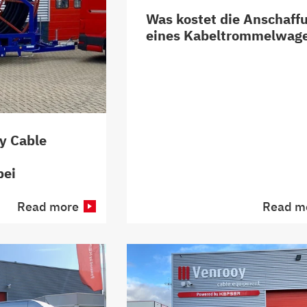
Was kostet die Anschaff
eines Kabeltrommelwag
oy Cable
bei
Read more
Read m