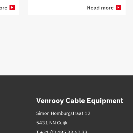
ore
Read more
Venrooy Cable Equipment
Simon Homburgstraat 12
5431 NN Cuijk
T
+31 (0) 485 33 60 33