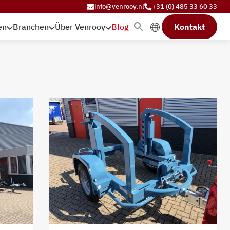
info@venrooy.nl
+31 (0) 485 33 60 33
en
Branchen
Über Venrooy
Blog
Kontakt