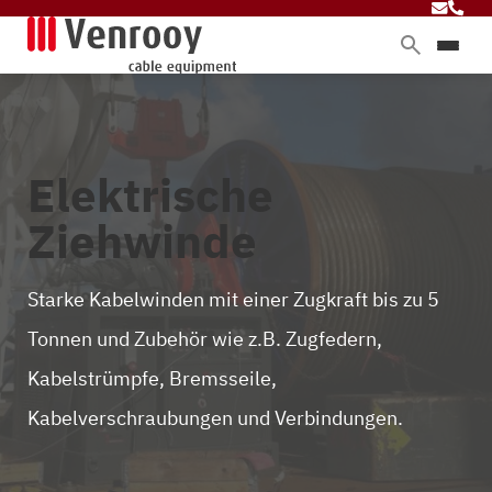
Produkte
Dienstleistungen
Branchen
Elektrische
Über Venrooy
Ziehwinde
Blog
Starke Kabelwinden mit einer Zugkraft bis zu 5
Kontakt
Tonnen und Zubehör wie z.B. Zugfedern,
Kabelstrümpfe, Bremsseile,
Kabelverschraubungen und Verbindungen.