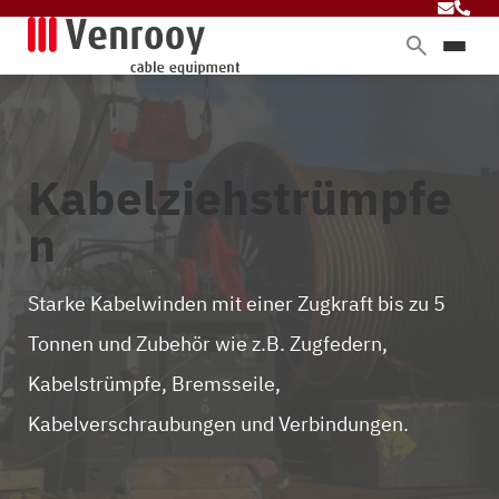
Produkte
Dienstleistungen
Branchen
Kabelziehstrümpfe
Über Venrooy
n
Blog
Starke Kabelwinden mit einer Zugkraft bis zu 5
Kontakt
Tonnen und Zubehör wie z.B. Zugfedern,
Kabelstrümpfe, Bremsseile,
Kabelverschraubungen und Verbindungen.