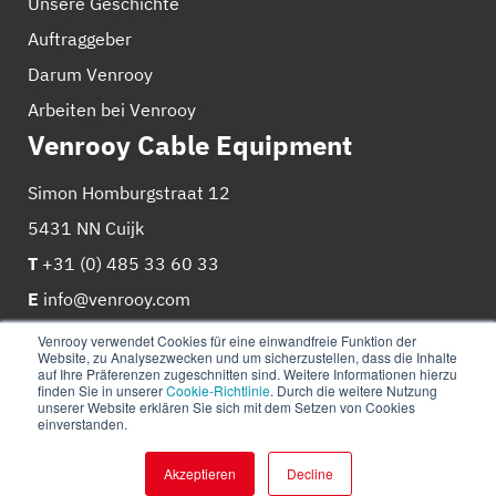
Unsere Geschichte
Auftraggeber
Darum Venrooy
Arbeiten bei Venrooy
Venrooy Cable Equipment
Simon Homburgstraat 12
5431 NN Cuijk
T
+31 (0) 485 33 60 33
E
info@venrooy.com
Venrooy verwendet Cookies für eine einwandfreie Funktion der
Website, zu Analysezwecken und um sicherzustellen, dass die Inhalte
auf Ihre Präferenzen zugeschnitten sind. Weitere Informationen hierzu
finden Sie in unserer
Cookie-Richtlinie
. Durch die weitere Nutzung
unserer Website erklären Sie sich mit dem Setzen von Cookies
einverstanden.
© 2026
Venrooy
Cookie-Richtlinie
Datenschutz-
Bestimmungen
Akzeptieren
Decline
Website
&
marketing