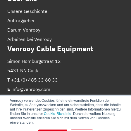
Unsere Geschichte
Auftraggeber
Darum Venrooy
Arbeiten bei Venrooy
Venrooy Cable Equipment
Simon Homburgstraat 12
5431 NN Cuijk
T
+31 (0) 485 33 60 33
E
info@venrooy.com
Venrooy verwendet Cookies für eine einwandfreie Funktion der
Website, zu Analysezwecken und um sicherzustellen, dass die Inhalte
auf Ihre Präferenzen zugeschnitten sind. Weitere Informationen hierzu
finden Sie in unserer
Cookie-Richtlinie
. Durch die weitere Nutzung
unserer Website erklären Sie sich mit dem Setzen von Cookies
einverstanden.
© 2026
Venrooy
Cookie-Richtlinie
Datenschutz-