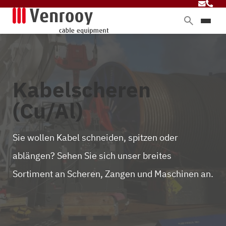
Produkte
Dienstleistungen
Branchen
Kabelscheren
Über Venrooy
(Cu/Al)
Blog
Sie wollen Kabel schneiden, spitzen oder
ablängen? Sehen Sie sich unser breites
Kontakt
Sortiment an Scheren, Zangen und Maschinen an.