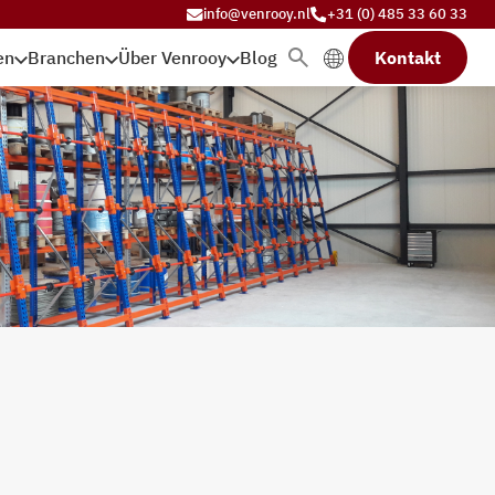
info@venrooy.nl
+31 (0) 485 33 60 33
en
Branchen
Über Venrooy
Blog
Kontakt