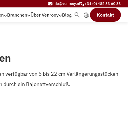
info@venrooy.nl
+31 (0) 485 33 60 33
en
Branchen
Über Venrooy
Blog
Kontakt
ren
ren verfügbar von 5 bis 22 cm Verlängerungsstücken
ln durch ein Bajonettverschluß.