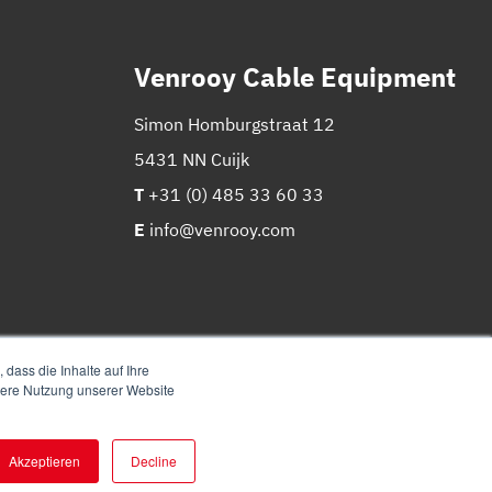
Venrooy Cable Equipment
Simon Homburgstraat 12
5431 NN Cuijk
T
+31 (0) 485 33 60 33
E
info@venrooy.com
dass die Inhalte auf Ihre
itere Nutzung unserer Website
Akzeptieren
Decline
Website
&
marketing