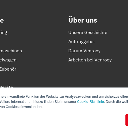
e
Über uns
ting
Unsere Geschichte
Auftraggeber
lmaschinen
Darum Venrooy
elwagen
Arbeiten bei Venrooy
Zubehör
geräte
n
ne einwandfreie Funktion der Website, zu Analysezwecken und um sicherzustellen, 
eitere Informationen hierzu finden Sie in unserer
Cookie-Richtlinie
. Durch die we
 von Cookies einverstanden.
en