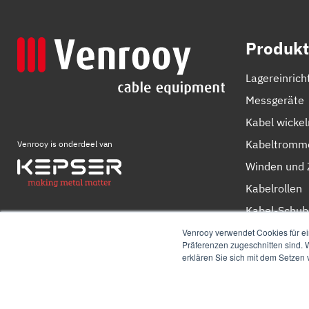
Produkt
Lagereinrich
Messgeräte
Kabel wicke
Kabeltromm
Venrooy is onderdeel van
Winden und 
Kabelrollen
Kabel-Schub
Kabelschere
Venrooy verwendet Cookies für ei
Präferenzen zugeschnitten sind. W
erklären Sie sich mit dem Setzen
© 2026
Venrooy
Cookie-Richtlinie
Datenschutz-Bestimmung