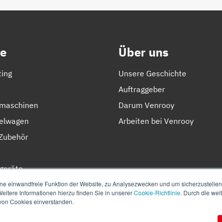
e
Über uns
ting
Unsere Geschichte
Auftraggeber
lmaschinen
Darum Venrooy
elwagen
Arbeiten bei Venrooy
Zubehör
geräte
n
ne einwandfreie Funktion der Website, zu Analysezwecken und um sicherzustellen, 
eitere Informationen hierzu finden Sie in unserer
Cookie-Richtlinie
. Durch die we
 von Cookies einverstanden.