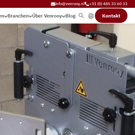
info@venrooy.nl
+31 (0) 485 33 60 33
en
Branchen
Über Venrooy
Blog
Kontakt