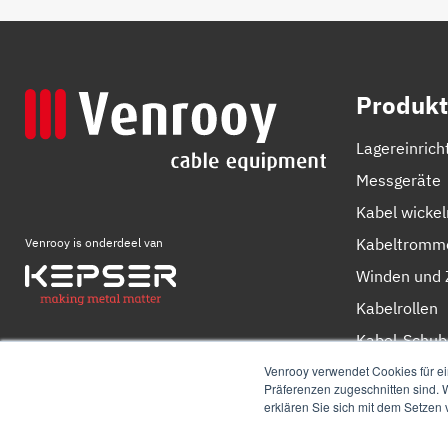
Produkt
Lagereinrich
Messgeräte
Kabel wicke
Kabeltromm
Venrooy is onderdeel van
Winden und 
Kabelrollen
Kabel-Schub
Kabelschere
Venrooy verwendet Cookies für ei
Präferenzen zugeschnitten sind. W
erklären Sie sich mit dem Setzen