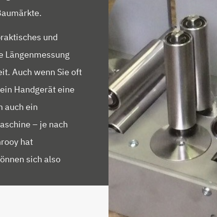
 Baumärkte.
raktisches und
ente Längenmessung
it. Auch wenn Sie oft
 ein Handgerät eine
n auch ein
aschine – je nach
nrooy hat
önnen sich also