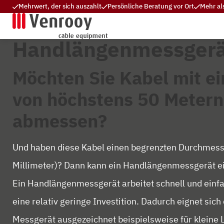
Mehrwert, der sich auszahlt
Persönliche Beratung vor Ort
Mehr al
Handlängenmessgerä
Möchten Sie Kabel mit ei
von höchstens 50 Metern
abmessen?
Und haben diese Kabel einen begrenzten Durchmess
Millimeter)? Dann kann ein Handlängenmessgerät ei
Ein Handlängenmessgerät arbeitet schnell und einfa
eine relativ geringe Investition. Dadurch eignet sich
Messgerät ausgezeichnet beispielsweise für kleine 