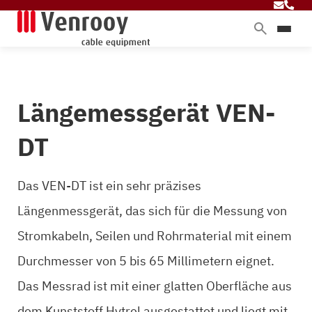
Produkte
Dienstleistungen
Längemessgerät VEN-
Branchen
Über Venrooy
DT
Blog
Das VEN-DT ist ein sehr präzises
Längenmessgerät, das sich für die Messung von
Kontakt
Stromkabeln, Seilen und Rohrmaterial mit einem
Durchmesser von 5 bis 65 Millimetern eignet.
Das Messrad ist mit einer glatten Oberfläche aus
dem Kunststoff Hytrel ausgestattet und liegt mit