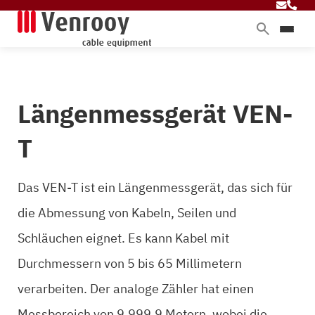
Produkte
Dienstleistungen
Längenmessgerät VEN-
Branchen
Über Venrooy
T
Blog
Das VEN-T ist ein Längenmessgerät, das sich für
die Abmessung von Kabeln, Seilen und
Kontakt
Schläuchen eignet. Es kann Kabel mit
Durchmessern von 5 bis 65 Millimetern
verarbeiten. Der analoge Zähler hat einen
Messbereich von 9.999,9 Metern, wobei die