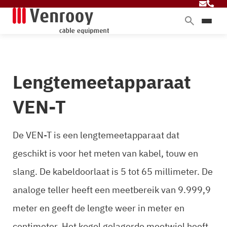
Home
Producten
Lengtemeetapparaat
Diensten
Branches
VEN-T
Over ons
Blog
De VEN-T is een lengtemeetapparaat dat
geschikt is voor het meten van kabel, touw en
slang. De kabeldoorlaat is 5 tot 65 millimeter. De
Contact
analoge teller heeft een meetbereik van 9.999,9
meter en geeft de lengte weer in meter en
centimeter. Het kogel gelagerde meetwiel heeft