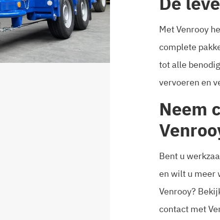
De leve
Met Venrooy he
complete pakke
tot alle benodi
vervoeren en v
Neem c
Venroo
Bent u werkzaam
en wilt u meer
Venrooy? Bekij
contact met Ven