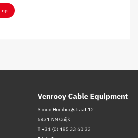
 op
Venrooy Cable Equipment
Simon Homburgstraat 12
5431 NN Cuijk
T
+31 (0) 485 33 60 33