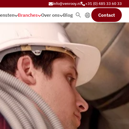
info@venrooy.nl
+31 (0) 485 33 60 33
iensten
Branches
Over ons
Blog
Contact