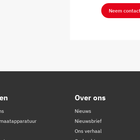
Neem contact
en
Over ons
ns
Nieuws
emaatapparatuur
Nieuwsbrief
Ons verhaal