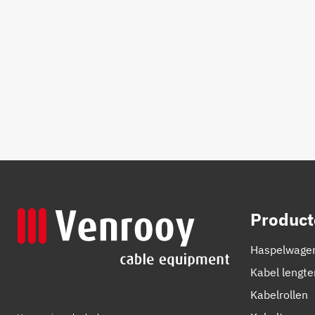
Product
Haspelwage
Kabel lengt
Kabelrollen