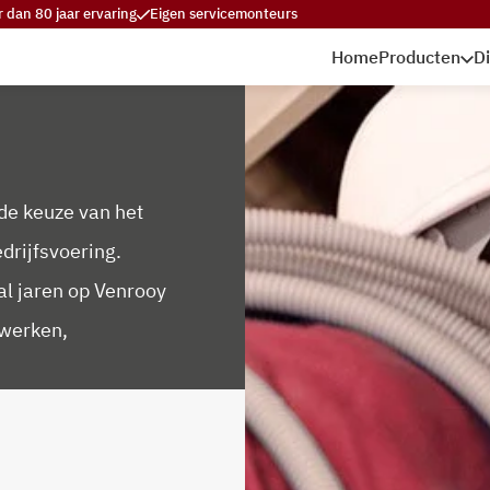
 dan 80 jaar ervaring
Eigen servicemonteurs
Home
Producten
D
 de keuze van het
drijfsvoering.
al jaren op Venrooy
twerken,