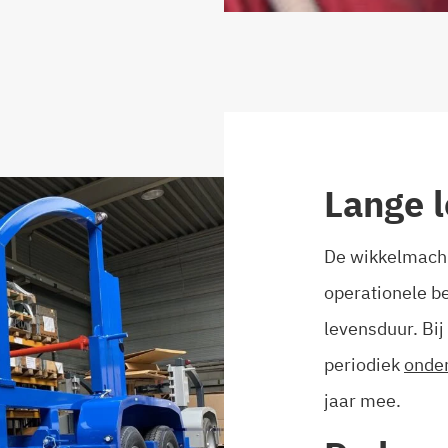
Lange 
De wikkelmachi
operationele b
levensduur. Bij
periodiek
onde
jaar mee.