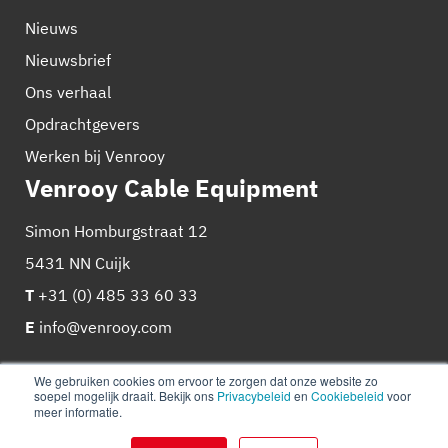
Nieuws
Nieuwsbrief
Ons verhaal
Opdrachtgevers
Werken bij Venrooy
Venrooy Cable Equipment
Simon Homburgstraat 12
5431 NN Cuijk
T
+31 (0) 485 33 60 33
E
info@venrooy.com
We gebruiken cookies om ervoor te zorgen dat onze website zo
soepel mogelijk draait. Bekijk ons
Privacybeleid
en
Cookiebeleid
voor
meer informatie.
© 2026
Venrooy
Cookie beleid
Privacy policy