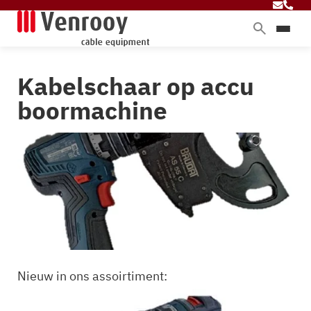
Home
Kabelschaar op accu
Producten
boormachine
Diensten
Branches
Over ons
Blog
Contact
Nieuw in ons assoirtiment: