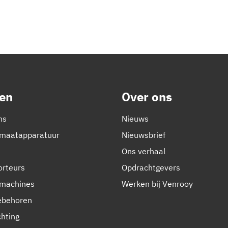
en
Over ons
ns
Nieuws
emaatapparatuur
Nieuwsbrief
Ons verhaal
orteurs
Opdrachtgevers
lmachines
Werken bij Venrooy
oebehoren
chting