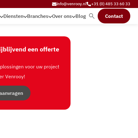
info@venrooy.nl
+31 (0) 485 33 60 33
Diensten
Branches
Over ons
Blog
Contact
ijblijvend een offerte
lossingen voor uw project
er Venrooy!
 aanvragen