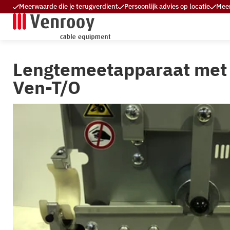
Meerwaarde die je terugverdient
Persoonlijk advies op locatie
Meer
Lengtemeetapparaat met 
Ven-T/O