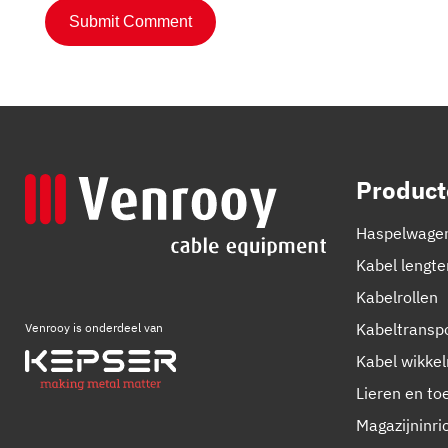
Product
Haspelwage
Kabel lengt
Kabelrollen
Kabeltransp
Venrooy is onderdeel van
Kabel wikke
Lieren en t
Magazijninri