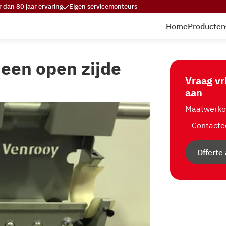
 dan 80 jaar ervaring
Eigen servicemonteurs
Home
Producten
een open zijde
Vraag vr
aan
Maatwerkop
– Contacte
Offerte