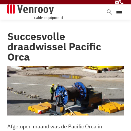
Home
Succesvolle
Producten
draadwissel Pacific
Diensten
Orca
Branches
Over ons
Blog
Contact
Afgelopen maand was de Pacific Orca in