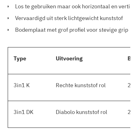
Los te gebruiken maar ook horizontaal en vertica
Vervaardigd uit sterk lichtgewicht kunststof
Bodemplaat met grof profiel voor stevige grip
Type
Uitvoering
Bas
3in1 K
Rechte kunststof rol
245
3in1 DK
Diabolo kunststof rol
245