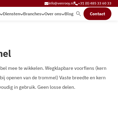
info@venrooy.nl
+31 (0) 485 33 60 33
Diensten
Branches
Over ons
Blog
Contact
mel
bel mee te wikkelen. Wegklapbare voorflens (kern
 bij openen van de trommel) Vaste breedte en kern
oudig in gebruik. Geen losse delen.