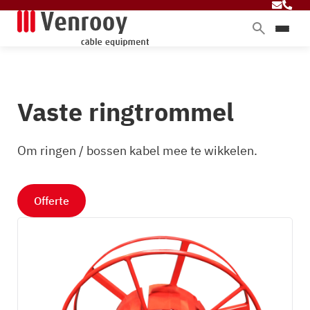
Home
Producten
Vaste ringtrommel
Diensten
Branches
Om ringen / bossen kabel mee te wikkelen.
Over ons
Blog
Offerte
Contact