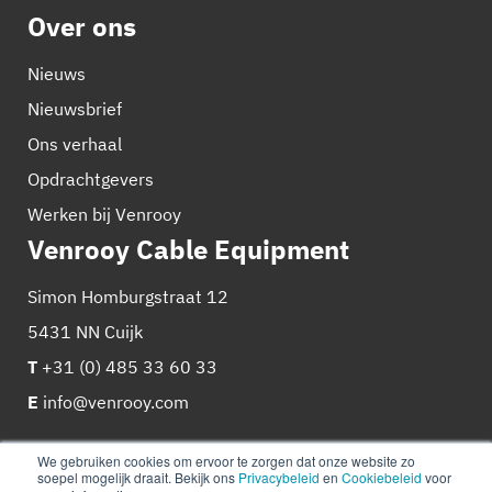
Over ons
Nieuws
Nieuwsbrief
Ons verhaal
Opdrachtgevers
Werken bij Venrooy
Venrooy Cable Equipment
Simon Homburgstraat 12
5431 NN Cuijk
T
+31 (0) 485 33 60 33
E
info@venrooy.com
We gebruiken cookies om ervoor te zorgen dat onze website zo
soepel mogelijk draait. Bekijk ons
Privacybeleid
en
Cookiebeleid
voor