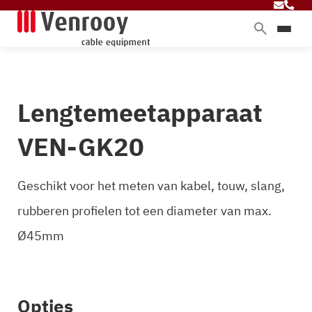
Home
Producten
Lengtemeetapparaat
Diensten
Branches
VEN-GK20
Over ons
Blog
Geschikt voor het meten van kabel, touw, slang,
rubberen profielen tot een diameter van max.
Ø45mm
Contact
Opties