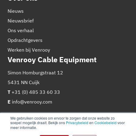
Nieuws
Nieuwsbrief
Ons verhaal
Opdrachtgevers
Werken bij Venrooy
Venrooy Cable Equipment
Simon Homburgstraat 12
5431 NN Cuijk
T
+31 (0) 485 33 60 33
E
info@venrooy.com
We gebruiken cookies om ervoor te zorgen dat onze website zo
soepel mogelijk draait. Bekijk ons
Privacybeleid
en
Cookiebeleid
voor
meer informatie.