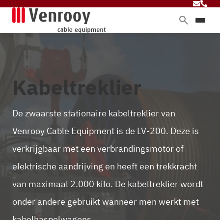
Home
Producten
Diensten
Kabeltreklier
Branches
Over ons
De zwaarste stationaire kabeltreklier van
Blog
Venrooy Cable Equipment is de LV-200. Deze is
verkrijgbaar met een verbrandingsmotor of
Contact
elektrische aandrijving en heeft een trekkracht
van maximaal 2.000 kilo. De kabeltreklier wordt
onder andere gebruikt wanneer men werkt met
kabelhaspelwagens
.