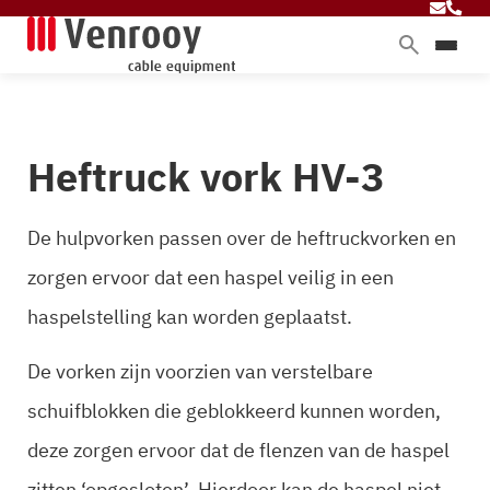
Home
Producten
Heftruck vork HV-3
Diensten
Branches
De hulpvorken passen over de heftruckvorken en
Over ons
zorgen ervoor dat een haspel veilig in een
Blog
haspelstelling kan worden geplaatst.
De vorken zijn voorzien van verstelbare
Contact
schuifblokken die geblokkeerd kunnen worden,
deze zorgen ervoor dat de flenzen van de haspel
zitten ‘opgesloten’. Hierdoor kan de haspel niet