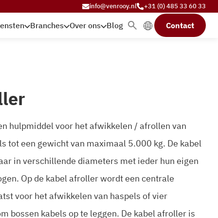
info@venrooy.nl
+31 (0) 485 33 60 33
iensten
Branches
Over ons
Blog
Contact
ller
een hulpmiddel voor het afwikkelen / afrollen van
ls tot een gewicht van maximaal 5.000 kg. De kabel
gbaar in verschillende diameters met ieder hun eigen
n. Op de kabel afroller wordt een centrale
tst voor het afwikkelen van haspels of vier
 bossen kabels op te leggen. De kabel afroller is