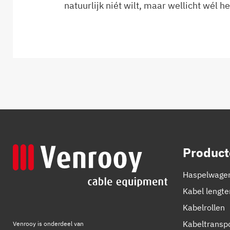
natuurlijk niét wilt, maar wellicht wél h
Product
Haspelwage
Kabel lengt
Kabelrollen
Kabeltransp
Venrooy is onderdeel van