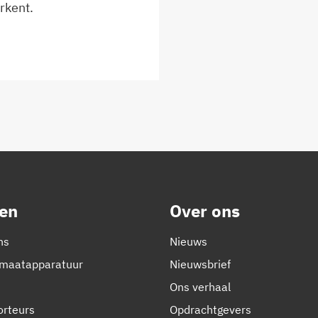
erkent.
en
Over ons
ns
Nieuws
emaatapparatuur
Nieuwsbrief
Ons verhaal
orteurs
Opdrachtgevers