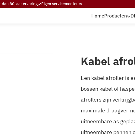
 dan 80 jaar ervaring
Eigen servicemonteurs
Home
Producten
D
Kabel afro
Een kabel afroller is 
bossen kabel of haspe
afrollers zijn verkrij
maximale draagvermoge
uitneembare as geplaa
uitneembare pennen om