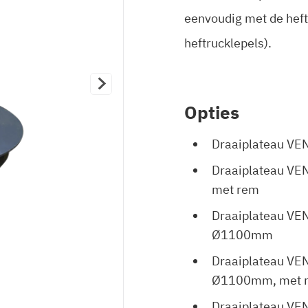
eenvoudig met de heft
heftrucklepels).
Opties
Draaiplateau VE
Draaiplateau VE
met rem
Draaiplateau VE
Ø1100mm
Draaiplateau VE
Ø1100mm, met 
Draaiplateau V