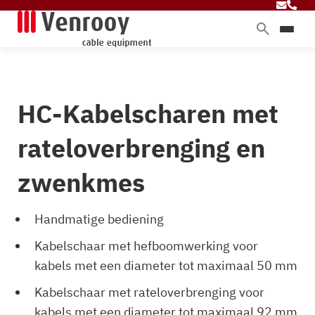
Home
Producten
HC-Kabelscharen met
Diensten
Branches
rateloverbrenging en
Over ons
zwenkmes
Blog
Handmatige bediening
Kabelschaar met hefboomwerking voor
Contact
kabels met een diameter tot maximaal 50 mm
Kabelschaar met rateloverbrenging voor
kabels met een diameter tot maximaal 92 mm