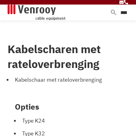
Home
Producten
Kabelscharen met
Diensten
Branches
rateloverbrenging
Over ons
Kabelschaar met rateloverbrenging
Blog
Opties
Contact
Type K24
Type K32