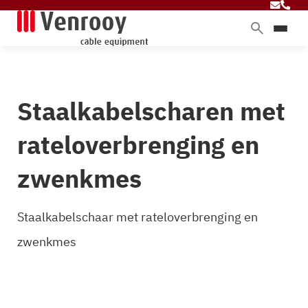
Home
Producten
Staalkabelscharen met
Diensten
Branches
rateloverbrenging en
Over ons
zwenkmes
Blog
Staalkabelschaar met rateloverbrenging en
zwenkmes
Contact