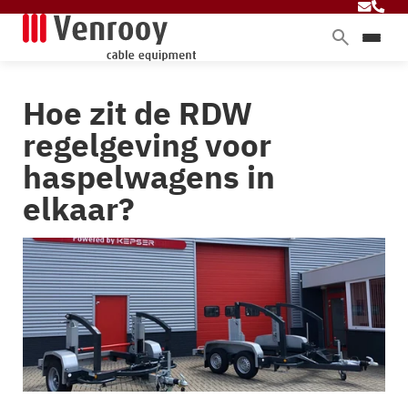
Home
Hoe zit de RDW
Producten
regelgeving voor
Diensten
haspelwagens in
Branches
elkaar?
Over ons
Blog
Contact