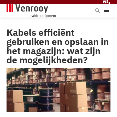
Home
Kabels efficiënt
Producten
gebruiken en opslaan in
Diensten
het magazijn: wat zijn
Branches
de mogelijkheden?
Over ons
Blog
Contact