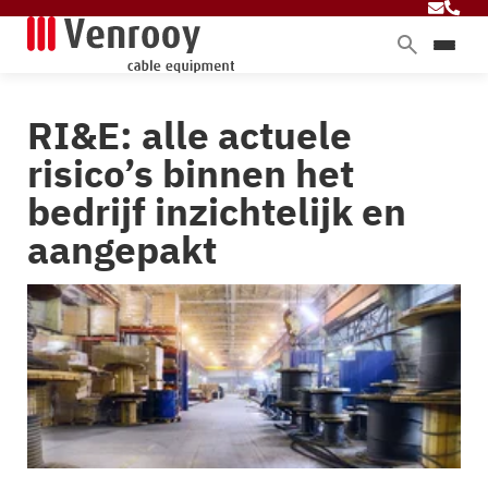
Home
RI&E: alle actuele
Producten
risico’s binnen het
Diensten
bedrijf inzichtelijk en
Branches
aangepakt
Over ons
Blog
Contact