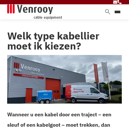
Home
Welk type kabellier
Producten
moet ik kiezen?
Diensten
Branches
Over ons
Blog
Contact
Wanneer u een kabel door een traject – een
sleuf of een kabelgoot – moet trekken, dan