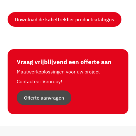
Download de kabeltreklier productcatalogus
Vraag vrijblijvend een offerte aan
Maatwerkoplossingen voor uw project –
Contacteer Venrooy!
Offerte aanvragen