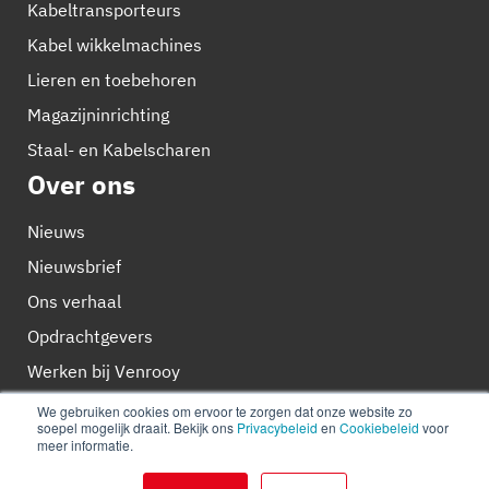
Kabeltransporteurs
Kabel wikkelmachines
Lieren en toebehoren
Magazijninrichting
Staal- en Kabelscharen
Over ons
Nieuws
Nieuwsbrief
Ons verhaal
Opdrachtgevers
Werken bij Venrooy
Venrooy Cable Equipment
We gebruiken cookies om ervoor te zorgen dat onze website zo
soepel mogelijk draait. Bekijk ons
Privacybeleid
en
Cookiebeleid
voor
meer informatie.
Simon Homburgstraat 12
5431 NN Cuijk