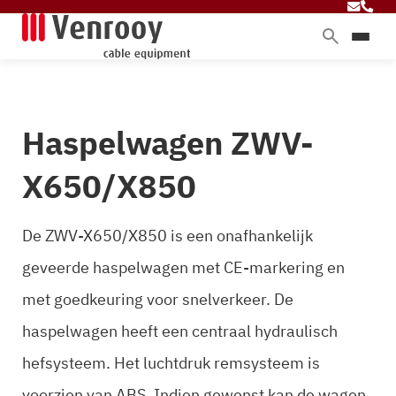
Home
Producten
Haspelwagen ZWV-
Diensten
Branches
X650/X850
Over ons
Blog
De ZWV-X650/X850 is een onafhankelijk
geveerde haspelwagen met CE-markering en
met goedkeuring voor snelverkeer. De
Contact
haspelwagen heeft een centraal hydraulisch
hefsysteem. Het luchtdruk remsysteem is
voorzien van ABS. Indien gewenst kan de wagen