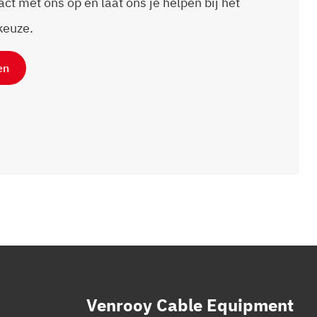
t met ons op en laat ons je helpen bij het
keuze.
en
Venrooy Cable Equipment