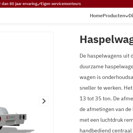
 dan 80 jaar ervaring
Eigen servicemonteurs
Home
Producten
D
Haspelwa
De haspelwagens uit 
duurzame haspelwage
wagen is onderhoudsar
sneller te werken. He
13 tot 35 ton. De af
de afmetingen van de 
met een luchtdruk re
handbediend centraal 