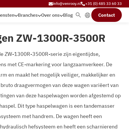
info@venrooy.nl
+31 (0) 485 33 60 33
iensten
Branches
Over ons
Blog
Contact
gen ZW-1300R-3500R
de ZW-1300R-3500R-serie zijn eigentijdse,
ns met CE-markering voor langzaamverkeer. De
m en maakt het mogelijk veiliger, makkelijker en
t bruto draagvermogen van deze wagen variëert van
metingen van deze haspelwagen worden afgestemd op
haspel. Dit type haspelwagen is een tandemasser
msysteem met handrem. De wagen heeft een
hydraulisch hefsysteem en heeft een scharnierend