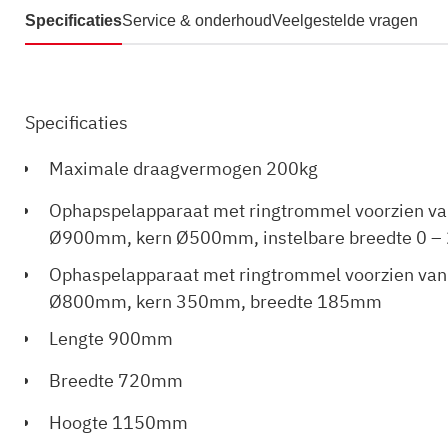
Specificaties
Service & onderhoud
Veelgestelde vragen
Specificaties
Maximale draagvermogen 200kg
Ophapspelapparaat met ringtrommel voorzien va
Ø900mm, kern Ø500mm, instelbare breedte 0 
Ophaspelapparaat met ringtrommel voorzien van
Ø800mm, kern 350mm, breedte 185mm
Lengte
900mm
Breedte
720mm
Hoogte
1150mm