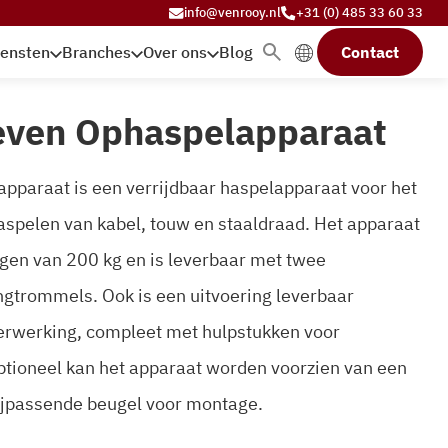
info@venrooy.nl
+31 (0) 485 33 60 33
iensten
Branches
Over ons
Blog
Contact
ven Ophaspelapparaat
pparaat is een verrijdbaar haspelapparaat voor het
aspelen van kabel, touw en staaldraad. Het apparaat
gen van 200 kg en is leverbaar met twee
ingtrommels. Ook is een uitvoering leverbaar
erwerking, compleet met hulpstukken voor
tioneel kan het apparaat worden voorzien van een
ijpassende beugel voor montage.