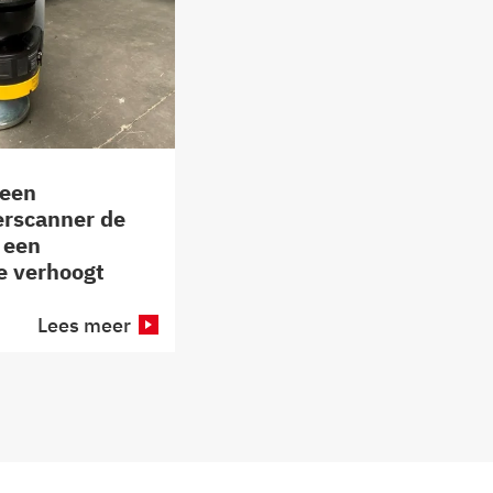
 een
erscanner de
n een
e verhoogt
Lees meer