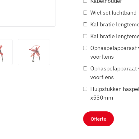
Kabelhouder
Wiel set luchtband
Kalibratie lengteme
Kalibratie lengteme
Ophaspelapparaat 
voorflens
Ophaspelapparaat 
voorflens
Hulpstukken haspe
x530mm
Offerte