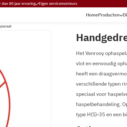
 dan 80 jaar ervaring
Eigen servicemonteurs
Home
Producten
D
paraat
Handgedre
Het Venrooy ophaspela
vlot en eenvoudig oph
heeft een draagvermo
verschillende typen r
speciaal voor haspelv
haspelbehandeling. Op
type H(S)-35 en een b