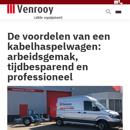
Home
De voordelen van een
Producten
kabelhaspelwagen:
Diensten
arbeidsgemak,
Branches
tijdbesparend en
Over ons
professioneel
Blog
Contact