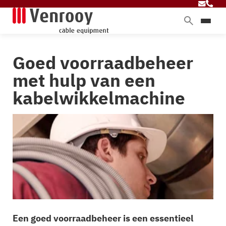
Home
Goed voorraadbeheer
Producten
met hulp van een
Diensten
kabelwikkelmachine
Branches
Over ons
Blog
Contact
Een goed voorraadbeheer is een essentieel