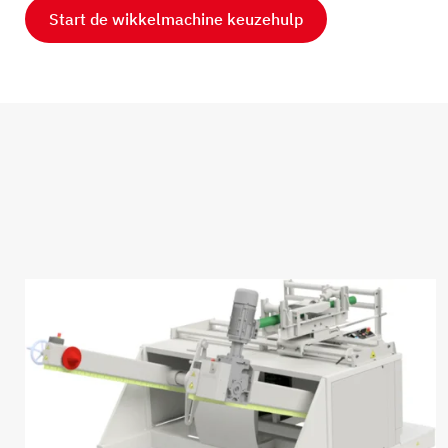
Start de wikkelmachine keuzehulp