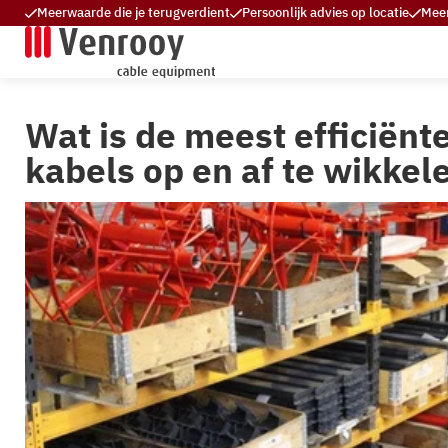
Meerwaarde die je terugverdient
Persoonlijk advies op locatie
Meer
Wat is de meest efficiën
kabels op en af te wikkel