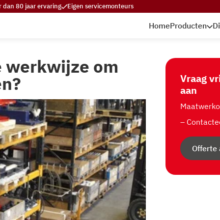
 dan 80 jaar ervaring
Eigen servicemonteurs
Home
Producten
D
te werkwijze om
Vraag vr
en?
aan
Maatwerkop
– Contacte
Offerte