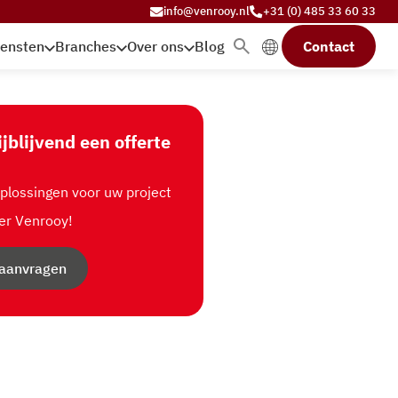
info@venrooy.nl
+31 (0) 485 33 60 33
iensten
Branches
Over ons
Blog
Contact
ijblijvend een offerte
lossingen voor uw project
er Venrooy!
 aanvragen